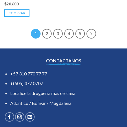
$
20.600
COMPRAR
1
2
3
4
5
CONTACTANOS
+57 310 770 77 77
+(605) 377 0707
Localice la droguería más cercana
Atlántico / Bolívar / Magdalena