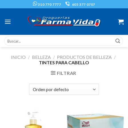
Skip
310 770 7777
605 377 0707
to
content
Buscar
por:
INICIO
/
BELLEZA
/
PRODUCTOS DE BELLEZA
/
TINTES PARA CABELLO
FILTRAR