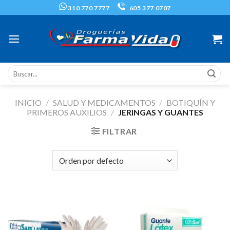
Skip
310 770 7777
605 377 0707
to
content
Buscar
por:
INICIO
/
SALUD Y MEDICAMENTOS
/
BOTIQUÍN Y
PRIMEROS AUXILIOS
/
JERINGAS Y GUANTES
FILTRAR