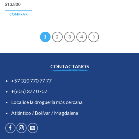
$
13.800
COMPRAR
1
2
3
4
CONTACTANOS
+57 310 770 77 77
+(605) 377 0707
Localice la droguería más cercana
Atlántico / Bolívar / Magdalena