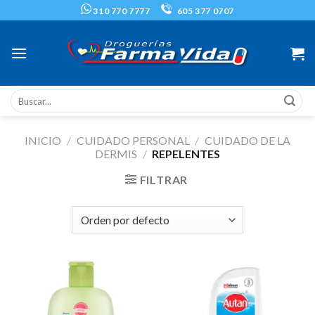
Skip
310 770 7777
605 377 0707
to
content
Buscar
por:
INICIO
/
CUIDADO PERSONAL
/
CUIDADO DE LA
DERMIS
/
REPELENTES
FILTRAR