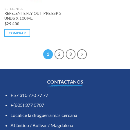
REPELENTES
REPELENTE FLY OUT PRE.ESP 2
UNDS X 100 ML
$
29.400
COMPRAR
1
2
3
CONTACTANOS
+57 310 770 77 77
+(605) 377 0707
Localice la droguería más cercana
Atlántico / Bolívar / Magdalena