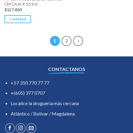
CM CAJA X 10 S/S
$
127.800
COMPRAR
1
2
CONTACTANOS
+57 310 770 77 77
+(605) 377 0707
Localice la droguería más cercana
Atlántico / Bolívar / Magdalena