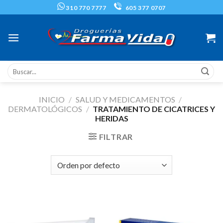
Skip
310 770 7777
605 377 0707
to
content
Buscar
por:
INICIO
/
SALUD Y MEDICAMENTOS
/
DERMATOLÓGICOS
/
TRATAMIENTO DE CICATRICES Y
HERIDAS
FILTRAR