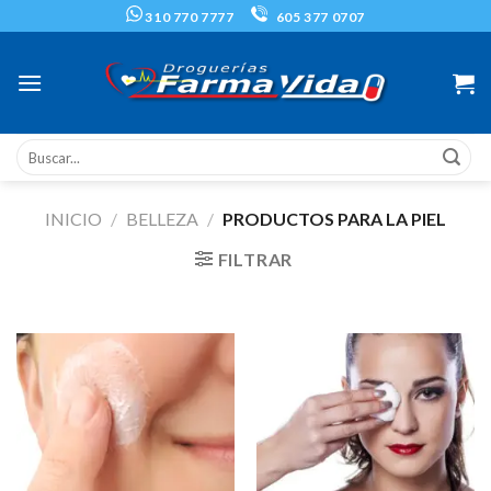
Skip
310 770 7777
605 377 0707
to
content
Buscar
por:
INICIO
/
BELLEZA
/
PRODUCTOS PARA LA PIEL
FILTRAR