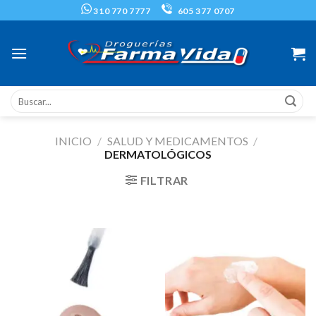
Skip
310 770 7777
605 377 0707
to
content
Buscar
por:
INICIO
/
SALUD Y MEDICAMENTOS
/
DERMATOLÓGICOS
FILTRAR