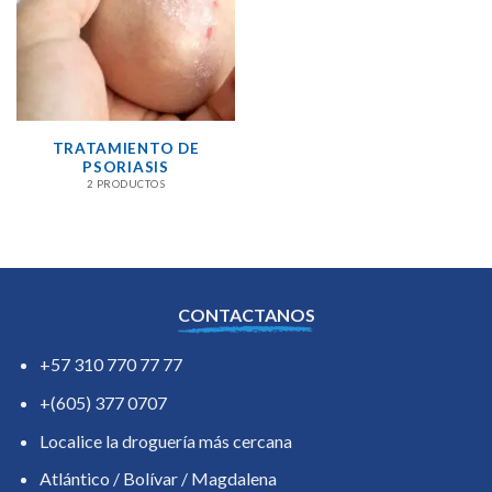
TRATAMIENTO DE
PSORIASIS
2 PRODUCTOS
CONTACTANOS
+57 310 770 77 77
+(605) 377 0707
Localice la droguería más cercana
Atlántico / Bolívar / Magdalena