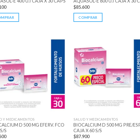
SOL-E 400 U.I CAJA X 30 CAPS
AQUASOL-E 800 U.I CAJA X 30 
100
$
85.600
OMPRAR
COMPRAR
D Y MEDICAMENTOS
SALUD Y MEDICAMENTOS
CALCIUM D 500 MG EFERV. FCO
BIOCALCIUM D 500 MG PRE/ES
 S/S
CAJA X 60 S/S
600
$
87.900