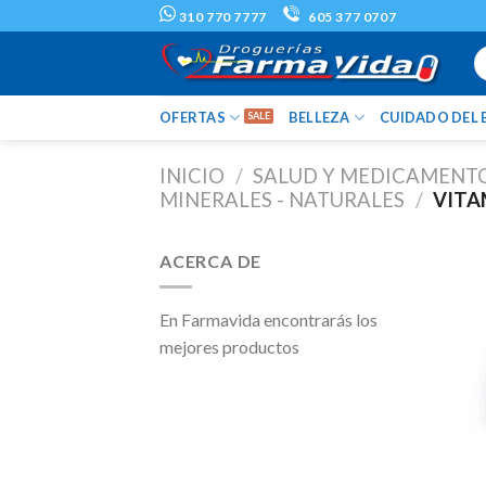
Skip
310 770 7777
605 377 0707
to
B
content
po
OFERTAS
BELLEZA
CUIDADO DEL 
INICIO
/
SALUD Y MEDICAMENT
MINERALES - NATURALES
/
VITA
ACERCA DE
En Farmavida encontrarás los
mejores productos