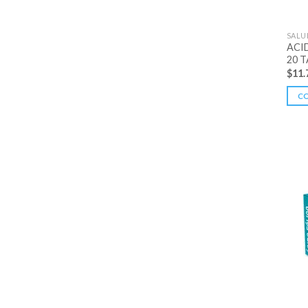
SALU
ACI
20 
$
11.
C