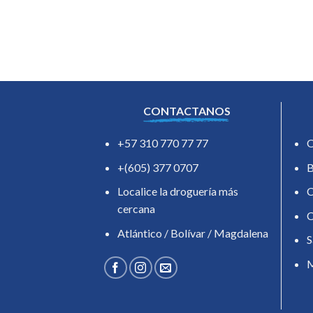
CONTACTANOS
+57 310 770 77 77
O
+(605) 377 0707
B
Localice la droguería más
C
cercana
C
Atlántico / Bolívar / Magdalena
S
M