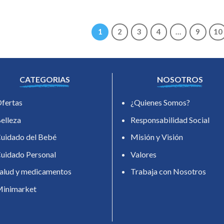
1
2
3
4
…
9
10
CATEGORIAS
NOSOTROS
fertas
¿Quienes Somos?
elleza
Responsabilidad Social
uidado del Bebé
Misión y Visión
uidado Personal
Valores
alud y medicamentos
Trabaja con Nosotros
inimarket