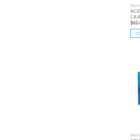
SALU
ACI
CAJA
$
62.
C
SALU