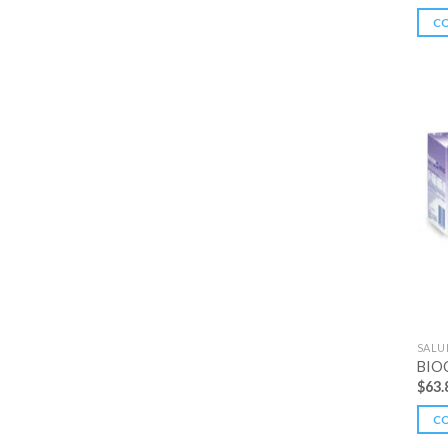
C
SALU
BIOC
$
63.
C