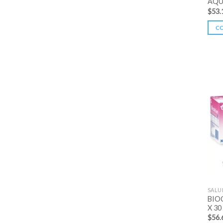
AQUA
$
53.
C
SALU
BIO
X 30
$
56.