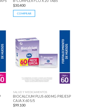
CAPS
B-COMPLEX FCO X 20 TABS
$
30.400
COMPRAR
SALUD Y MEDICAMENTOS
P
BIOCALCIUM PLUS 600 MG PRE/ESP
CAJA X 60 S/S
$
99.100