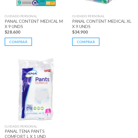
CUIDADO PERSONAL
CUIDADO PERSONAL
PANAL CONTENT MEDICAL M
PANAL CONTENT MEDICAL XL
X 9 UNDS
X 9 UNDS
$
28.600
$
34.900
COMPRAR
COMPRAR
CUIDADO PERSONAL
PANAL TENA PANTS
COMFORT L X 1 UND