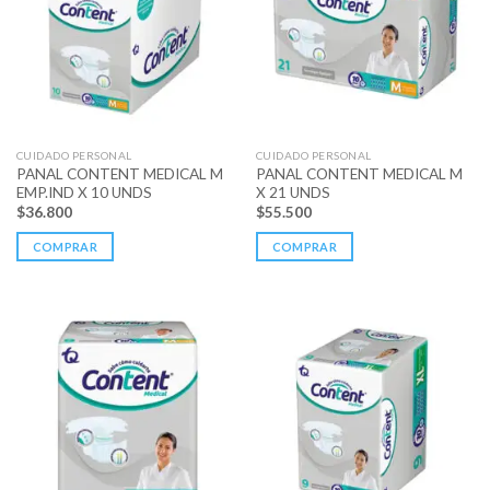
CUIDADO PERSONAL
CUIDADO PERSONAL
PANAL CONTENT MEDICAL M
PANAL CONTENT MEDICAL M
EMP.IND X 10 UNDS
X 21 UNDS
$
36.800
$
55.500
COMPRAR
COMPRAR