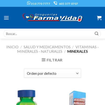
Skip
310 770 7777
605 377 0707
to
content
Buscar
por:
INICIO
/
SALUD Y MEDICAMENTOS
/
VITAMINAS -
MINERALES - NATURALES
/
MINERALES
FILTRAR