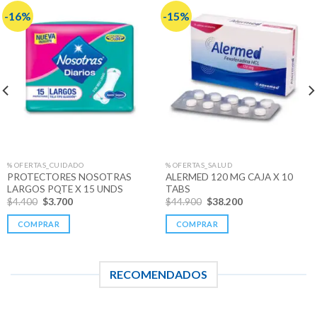
-16%
-15%
% OFERTAS_CUIDADO
% OFERTAS_SALUD
PROTECTORES NOSOTRAS
ALERMED 120 MG CAJA X 10
LARGOS PQTE X 15 UNDS
TABS
Original
Current
Original
Current
$
4.400
$
3.700
$
44.900
$
38.200
price
price
price
price
was:
is:
was:
is:
COMPRAR
COMPRAR
$4.400.
$3.700.
$44.900.
$38.200.
RECOMENDADOS