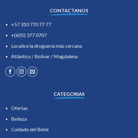
ultra hot deluxe online w polsce
casino box 24
free bets coral
CONTACTANOS
+57 310 770 77 77
+(605) 377 0707
Localice la droguería más cercana
Atlántico / Bolívar / Magdalena
CATEGORIAS
Ofertas
Belleza
Cuidado del Bebé