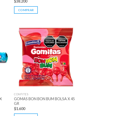
$
38.200
COMPRAR
CONFITES
X
GOMAS BON BON BUM BOLSA X 45
GR
$
1.600