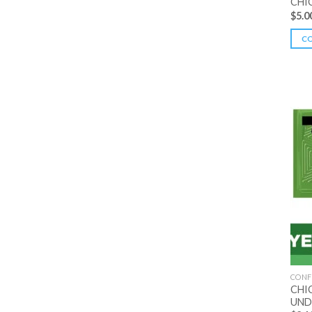
CHI
$
5.0
C
CONF
CHI
UND