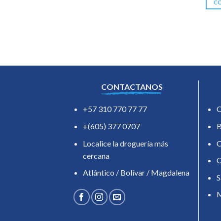
C
CONTACTANOS
+57 310 770 77 77
O
+(605) 377 0707
B
Localice la droguería más
C
cercana
C
Atlántico / Bolívar / Magdalena
S
M