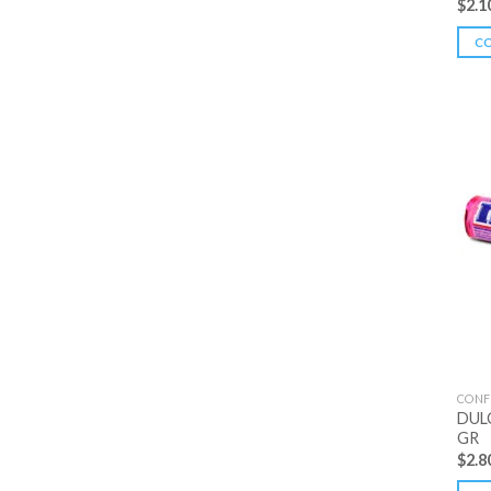
$
2.1
C
CONF
DUL
GR
$
2.8