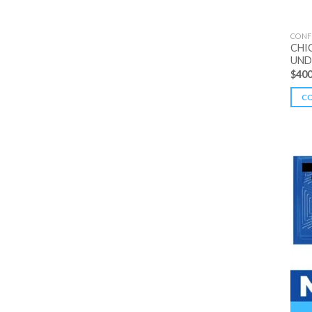
CONF
CHI
UND
$
40
C