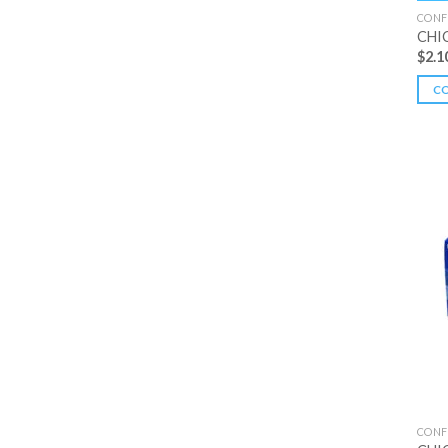
CONF
CHI
$
2.1
C
CONF