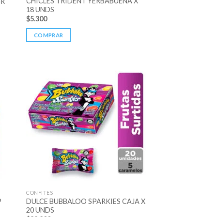
CHICLES TRIDENT YERBABUENA X
GR
18 UNDS
$
5.300
COMPRAR
CONFITES
P
DULCE BUBBALOO SPARKIES CAJA X
20 UNDS