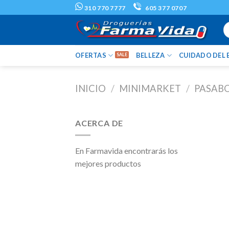
Skip
310 770 7777
605 377 0707
to
B
content
po
OFERTAS
BELLEZA
CUIDADO DEL 
INICIO
/
MINIMARKET
/
PASAB
ACERCA DE
En Farmavida encontrarás los
mejores productos