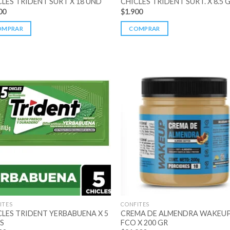
CLES TRIDENT SURT X 18 UND
CHICLES TRIDENT SURT. X 8.5 
00
$
1.900
OMPRAR
COMPRAR
ITES
CONFITES
CLES TRIDENT YERBABUENA X 5
CREMA DE ALMENDRA WAKEU
S
FCO X 200 GR