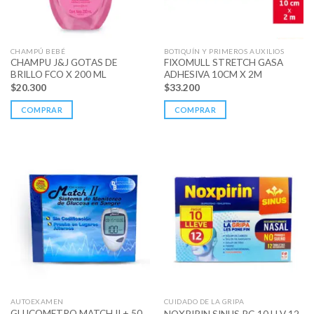
CHAMPÚ BEBÉ
BOTIQUÍN Y PRIMEROS AUXILIOS
CHAMPU J&J GOTAS DE
FIXOMULL STRETCH GASA
BRILLO FCO X 200 ML
ADHESIVA 10CM X 2M
$
20.300
$
33.200
COMPRAR
COMPRAR
AUTOEXAMEN
CUIDADO DE LA GRIPA
GLUCOMETRO MATCH II + 50
NOXPIRIN SINUS PG 10 LLV 12