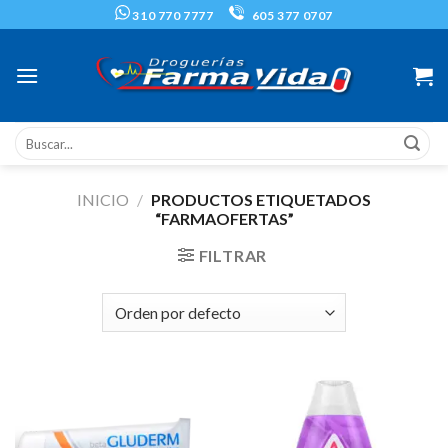
Skip
310 770 7777
605 377 0707
to
content
Buscar
por:
INICIO
/
PRODUCTOS ETIQUETADOS
“FARMAOFERTAS”
FILTRAR