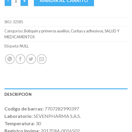
AÑADIR AL CARRITO
SKU:
32585
Categorías:
Botiquín y primeros auxilios
,
Curitas y adhesivos
,
SALUD Y
MEDICAMENTOS
Etiqueta:
NULL
DESCRIPCIÓN
Codigo de barras:
7707282990397
Laboratorio:
SEVENPHARMA S.A.S.
Temperatura:
30
Registro Invima:
2017DM-0016502