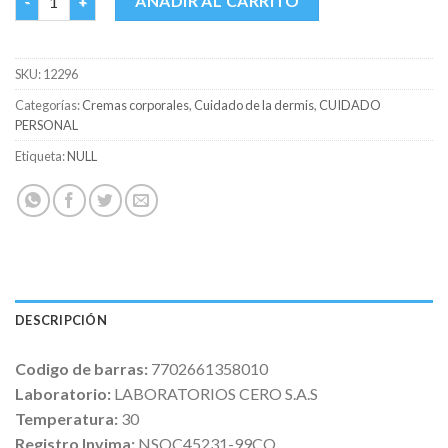
AÑADIR AL CARRITO
SKU:
12296
Categorías:
Cremas corporales
,
Cuidado de la dermis
,
CUIDADO
PERSONAL
Etiqueta:
NULL
DESCRIPCIÓN
Codigo de barras:
7702661358010
Laboratorio:
LABORATORIOS CERO S.A.S
Temperatura:
30
Registro Invima:
NSOC45231-99CO