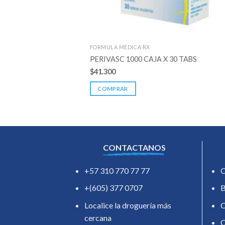
FORMULA MÉDICA RX
PERIVASC 1000 CAJA X 30 TABS
$
41.300
COMPRAR
CONTACTANOS
+57 310 770 77 77
O
+(605) 377 0707
B
Localice la droguería más
C
cercana
C