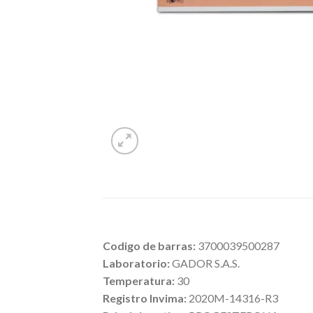
Codigo de barras:
3700039500287
Laboratorio:
GADOR S.A.S.
Temperatura:
30
Registro Invima:
2020M-14316-R3