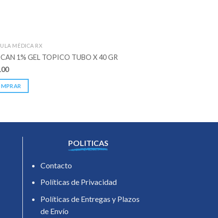
ULA MÉDICA RX
FORMULA MÉDICA RX
CAN 1% GEL TOPICO TUBO X 40 GR
MEXIMED 7.5 MG CAJ
100
$
92.000
OMPRAR
COMPRAR
POLITICAS
Contacto
Políticas de Privacidad
Políticas de Entregas y Plazos
de Envío