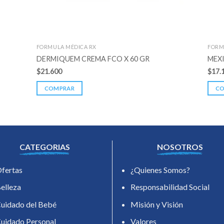
FORMULA MÉDICA RX
FORM
DERMIQUEM CREMA FCO X 60 GR
MEXI
$
21.600
$
17.
COMPRAR
C
CATEGORIAS
NOSOTROS
fertas
¿Quienes Somos?
elleza
Responsabilidad Social
uidado del Bebé
Misión y Visión
uidado Personal
Valores