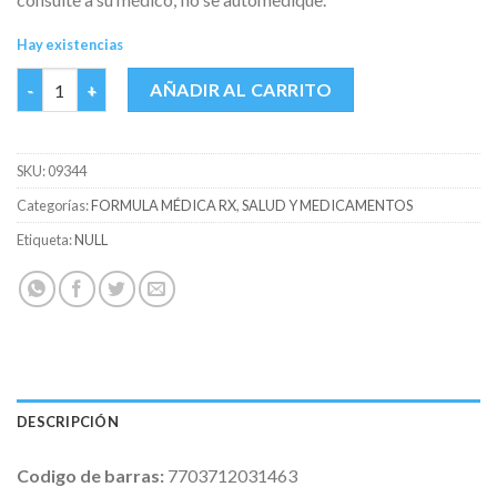
Hay existencias
PROPRANOLOL 40 MG COASP CAJA X 20 TABS cantidad
AÑADIR AL CARRITO
SKU:
09344
Categorías:
FORMULA MÉDICA RX
,
SALUD Y MEDICAMENTOS
Etiqueta:
NULL
DESCRIPCIÓN
Codigo de barras:
7703712031463