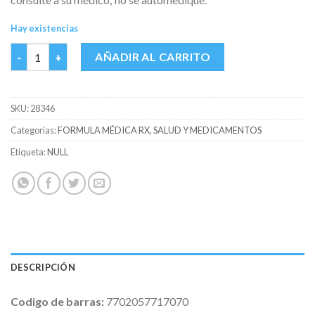
Hay existencias
QUETIAPINA 25 MG MK ** CAJA X 30 TABS cantidad
AÑADIR AL CARRITO
SKU:
28346
Categorías:
FORMULA MÉDICA RX
,
SALUD Y MEDICAMENTOS
Etiqueta:
NULL
DESCRIPCIÓN
Codigo de barras:
7702057717070