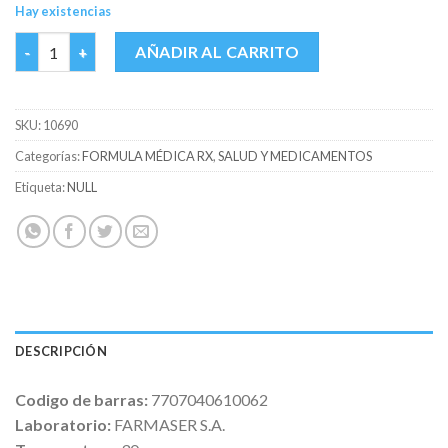
Hay existencias
REFLUFIN SUSP CEREZA FCO X 240 ML cantidad
AÑADIR AL CARRITO
SKU:
10690
Categorías:
FORMULA MÉDICA RX
,
SALUD Y MEDICAMENTOS
Etiqueta:
NULL
DESCRIPCIÓN
Codigo de barras:
7707040610062
Laboratorio:
FARMASER S.A.