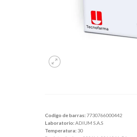
Codigo de barras:
7730766000442
Laboratorio:
ADIUM S.A.S
Temperatura:
30