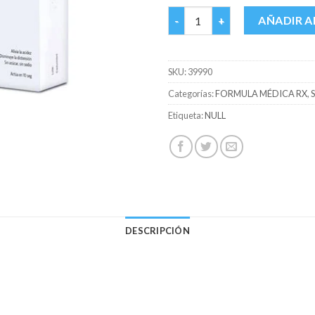
RIOPAN GEL CAJA X 20 S/S can
AÑADIR A
SKU:
39990
Categorías:
FORMULA MÉDICA RX
,
Etiqueta:
NULL
DESCRIPCIÓN