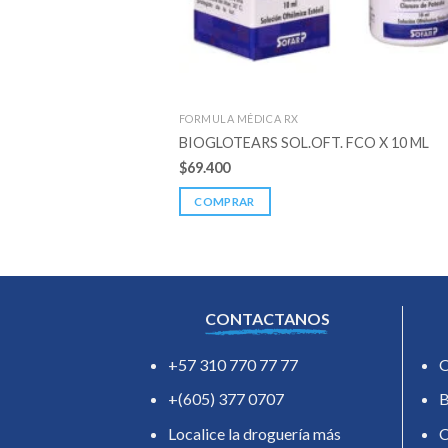
FORMULA MÉDICA RX
BIOGLOTEARS SOL.OFT. FCO X 10 ML
$
69.400
COMPRAR
CONTACTANOS
+57 310 770 77 77
O
+(605) 377 0707
B
Localice la droguería más
C