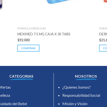
FORMULA MÉDICA RX
FORM
MEXIMED 7.5 MG CAJA X 30 TABS
DER
$
92.000
$
21.
COMPRAR
C
CATEGORIAS
NOSOTROS
fertas
¿Quienes Somos?
elleza
Responsabilidad Social
uidado del Bebé
Misión y Visión