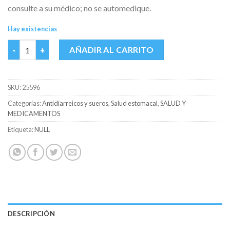
consulte a su médico; no se automedique.
Hay existencias
SOLHIDREX SABOR FRESA CAJA X 30 SOBRE cantidad
AÑADIR AL CARRITO
SKU:
25596
Categorías:
Antidiarreicos y sueros
,
Salud estomacal
,
SALUD Y
MEDICAMENTOS
Etiqueta:
NULL
DESCRIPCIÓN