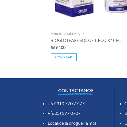
FORMULA MÉDICA RX
BIOGLOTEARS SOL.OFT. FCO X 10 ML
$
69.400
COMPRAR
CONTACTANOS
+57 310 770 77 77
O
+(605) 377 0707
B
Localice la droguería más
C