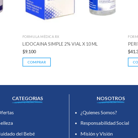
FORMULA MÉDICA RX
FORM
LIDOCAINA SIMPLE 2% VIAL X 10 ML
PERI
$
9.100
$
41.
COMPRAR
C
CATEGORIAS
NOSOTROS
fertas
¿Quienes Somos?
elleza
Responsabilidad Social
uidado del Bebé
Misión y Visión