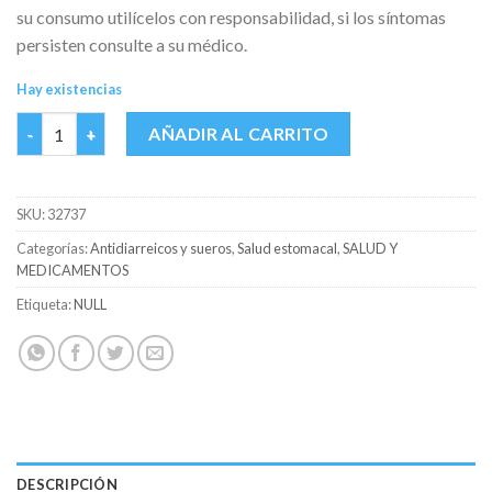
su consumo utilícelos con responsabilidad, si los síntomas
persisten consulte a su médico.
Hay existencias
SULZINC 2MG/ML SOL. ORAL FCO X 120 ML cantidad
AÑADIR AL CARRITO
SKU:
32737
Categorías:
Antidiarreicos y sueros
,
Salud estomacal
,
SALUD Y
MEDICAMENTOS
Etiqueta:
NULL
DESCRIPCIÓN