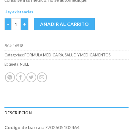
Hay existencias
SUMATRIPTAN 100 MG GENFAR CAJA X 2 TABS cantidad
AÑADIR AL CARRITO
SKU:
16518
Categorías:
FORMULA MÉDICA RX
,
SALUD Y MEDICAMENTOS
Etiqueta:
NULL
DESCRIPCIÓN
Codigo de barras:
7702605102464