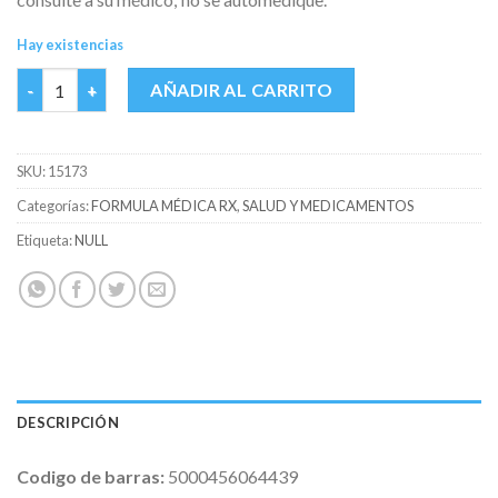
Hay existencias
SYMBICORT TURBOH. 160/4.5 MCG FCO X 120 DOSIS cantidad
AÑADIR AL CARRITO
SKU:
15173
Categorías:
FORMULA MÉDICA RX
,
SALUD Y MEDICAMENTOS
Etiqueta:
NULL
DESCRIPCIÓN
Codigo de barras:
5000456064439