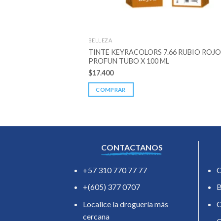
BELLEZA
TINTE KEYRACOLORS 7.66 RUBIO ROJO
PROFUN TUBO X 100 ML
$
17.400
COMPRAR
CONTACTANOS
+57 310 770 77 77
O
+(605) 377 0707
B
Localice la droguería más
C
cercana