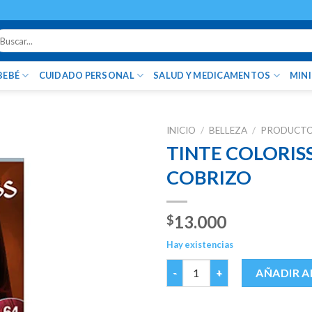
uscar
r:
BEBÉ
CUIDADO PERSONAL
SALUD Y MEDICAMENTOS
MIN
INICIO
/
BELLEZA
/
PRODUCTOS
TINTE COLORISS
COBRIZO
13.000
$
Hay existencias
TINTE COLORISS 7.64 RUB.ME
AÑADIR A