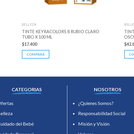
BELLEZA
BELL
TINTE KEYRACOLORS 8 RUBIO CLARO
TIN
TUBO X 100 ML
OSC
$
17.400
$
42.
COMPRAR
C
CATEGORIAS
NOSOTROS
fertas
¿Quienes Somos?
elleza
Responsabilidad Social
uidado del Bebé
Misión y Visión