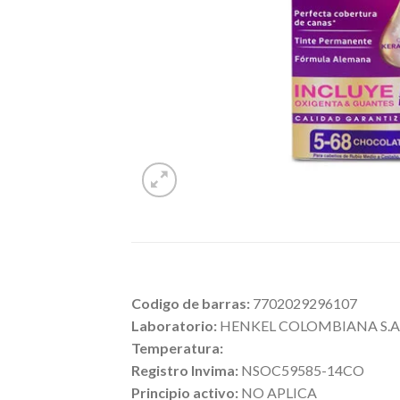
Codigo de barras:
7702029296107
Laboratorio:
HENKEL COLOMBIANA S.A.
Temperatura:
Registro Invima:
NSOC59585-14CO
Principio activo:
NO APLICA