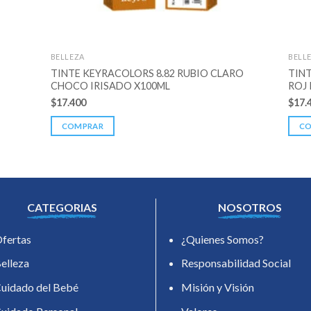
BELLEZA
BELL
TINTE KEYRACOLORS 8.82 RUBIO CLARO
TIN
CHOCO IRISADO X100ML
ROJ
$
17.400
$
17.
COMPRAR
C
CATEGORIAS
NOSOTROS
fertas
¿Quienes Somos?
elleza
Responsabilidad Social
uidado del Bebé
Misión y Visión