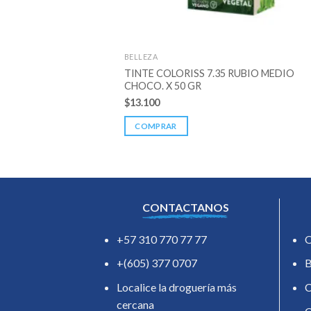
BELLEZA
TINTE COLORISS 7.35 RUBIO MEDIO
CHOCO. X 50 GR
$
13.100
COMPRAR
CONTACTANOS
+57 310 770 77 77
O
+(605) 377 0707
B
Localice la droguería más
C
cercana