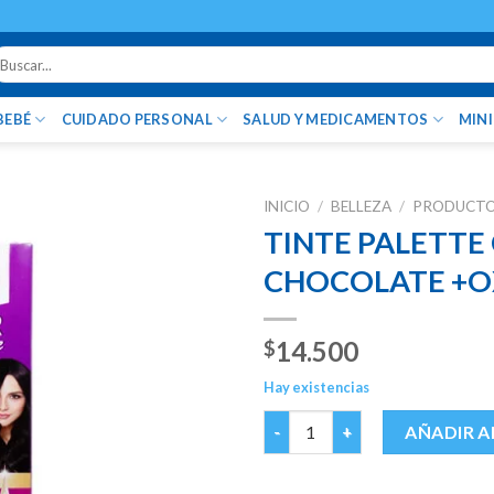
uscar
r:
BEBÉ
CUIDADO PERSONAL
SALUD Y MEDICAMENTOS
MIN
INICIO
/
BELLEZA
/
PRODUCTOS
TINTE PALETTE
CHOCOLATE +O
14.500
$
Hay existencias
TINTE PALETTE COLOR 5-68 
AÑADIR A