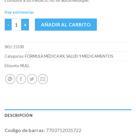
Hay existencias
TRIMEBUTINA 200 MG COASP CAJA X 20 TABS cantidad
AÑADIR AL CARRITO
SKU:
15538
Categorías:
FORMULA MÉDICA RX
,
SALUD Y MEDICAMENTOS
Etiqueta:
NULL
DESCRIPCIÓN
Codigo de barras:
7703712031722