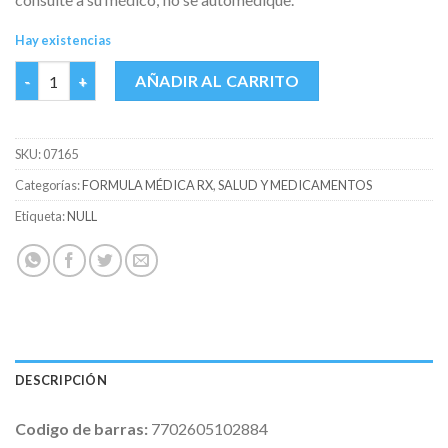
Hay existencias
TRIMEBUTINA 200 MG GENFAR CAJA X 30 TABS cantidad
AÑADIR AL CARRITO
SKU:
07165
Categorías:
FORMULA MÉDICA RX
,
SALUD Y MEDICAMENTOS
Etiqueta:
NULL
DESCRIPCIÓN
Codigo de barras:
7702605102884