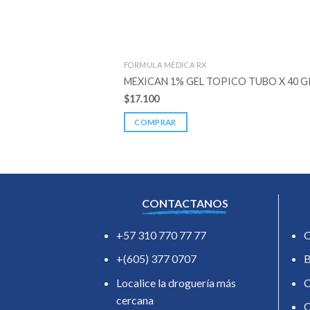
FORMULA MÉDICA RX
MEXICAN 1% GEL TOPICO TUBO X 40 G
$
17.100
COMPRAR
CONTACTANOS
+57 310 770 77 77
O
+(605) 377 0707
B
Localice la droguería más
C
cercana
C