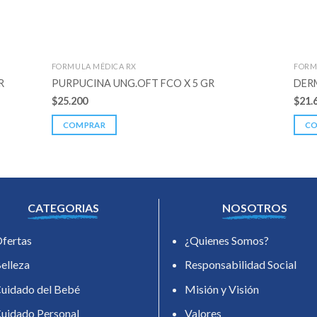
FORMULA MÉDICA RX
FORM
R
PURPUCINA UNG.OFT FCO X 5 GR
DER
$
25.200
$
21.
COMPRAR
C
CATEGORIAS
NOSOTROS
fertas
¿Quienes Somos?
elleza
Responsabilidad Social
uidado del Bebé
Misión y Visión
uidado Personal
Valores