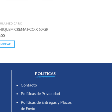
ULA MÉDICA RX
FORMULA MÉDICA RX
MIQUEM CREMA FCO X 60 GR
MEXIMED 15 MG CAJ
600
$
20.500
OMPRAR
COMPRAR
POLITICAS
Contacto
Políticas de Privacidad
Políticas de Entregas y Plazos
de Envío