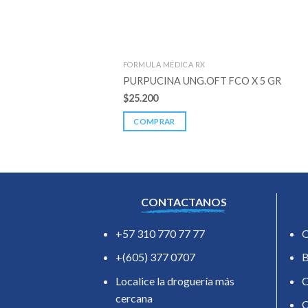
FORMULA MÉDICA RX
PURPUCINA UNG.OFT FCO X 5 GR
$
25.200
COMPRAR
CONTACTANOS
+57 310 770 77 77
O
+(605) 377 0707
B
Localice la droguería más
C
cercana
C