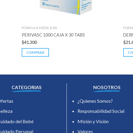
FORMULA MÉDICA RX
FORM
PERIVASC 1000 CAJA X 30 TABS
DER
$
41.300
$
21.
COMPRAR
C
CATEGORIAS
NOSOTROS
fertas
¿Quienes Somos?
elleza
Responsabilidad Social
uidado del Bebé
Misión y Visión
uidado Personal
Valores