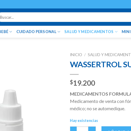
uscar
r:
BEBÉ
CUIDADO PERSONAL
SALUD Y MEDICAMENTOS
MIN
INICIO
/
SALUD Y MEDICAMEN
WASSERTROL SU
19.200
$
MEDICAMENTOS FORMUL
Medicamento de venta con fórm
médico; no se automedique.
Hay existencias
WASSERTROL SUSP OFT FCO X 