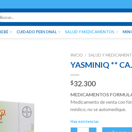
uscar
r:
BEBÉ
CUIDADO PERSONAL
SALUD Y MEDICAMENTOS
MIN
INICIO
/
SALUD Y MEDICAMEN
YASMINIQ ** CA
32.300
$
MEDICAMENTOS FORMUL
Medicamento de venta con fórm
médico; no se automedique.
Hay existencias
YASMINIQ ** CAJA X 28 TABS c