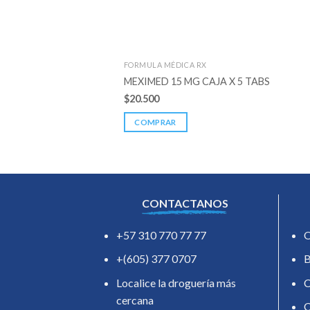
FORMULA MÉDICA RX
MEXIMED 15 MG CAJA X 5 TABS
$
20.500
COMPRAR
CONTACTANOS
+57 310 770 77 77
O
+(605) 377 0707
B
Localice la droguería más
C
cercana
C