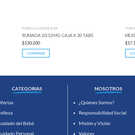
FORMULA MÉDICA RX
FORM
RUMADA 20/10 MG CAJA X 30 TABS
MEXI
$
130.200
$
17.
COMPRAR
C
CATEGORIAS
NOSOTROS
fertas
¿Quienes Somos?
elleza
Responsabilidad Social
uidado del Bebé
Misión y Visión
uidado Personal
Valores