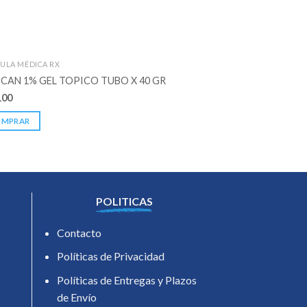
ULA MÉDICA RX
FORMULA MÉDICA RX
CAN 1% GEL TOPICO TUBO X 40 GR
TRANEXMED 500 MG 
100
$
30.800
OMPRAR
COMPRAR
POLITICAS
Contacto
Políticas de Privacidad
Políticas de Entregas y Plazos
de Envío