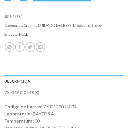
SKU:
47680
Categorías:
Cremas
,
CUIDADO DEL BEBÉ
,
Limpieza del bebé
Etiqueta:
NULL
DESCRIPCIÓN
VALORACIONES (0)
Codigo de barras:
7702123014034
Laboratorio:
BAYER S.A.
Temperatura:
30
Registro Invima:
NSOC02370-20CO