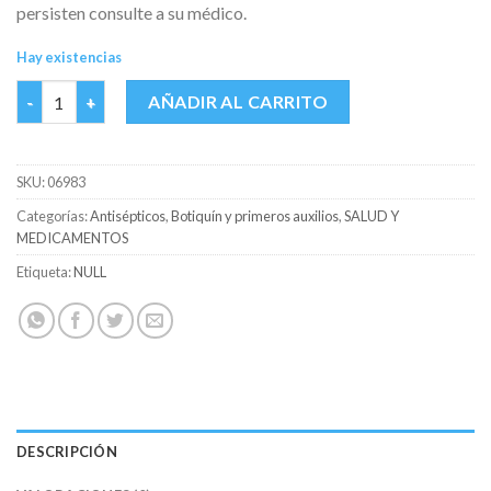
persisten consulte a su médico.
Hay existencias
AGUA OXIGENADA JGB FCO X 120 ML cantidad
AÑADIR AL CARRITO
SKU:
06983
Categorías:
Antisépticos
,
Botiquín y primeros auxilios
,
SALUD Y
MEDICAMENTOS
Etiqueta:
NULL
DESCRIPCIÓN