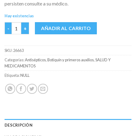
persisten consulte a su médico.
Hay existencias
ALCOHOL JGB FCO X 120 ML cantidad
AÑADIR AL CARRITO
SKU:
26663
Categorías:
Antisépticos
,
Botiquín y primeros auxilios
,
SALUD Y
MEDICAMENTOS
Etiqueta:
NULL
DESCRIPCIÓN