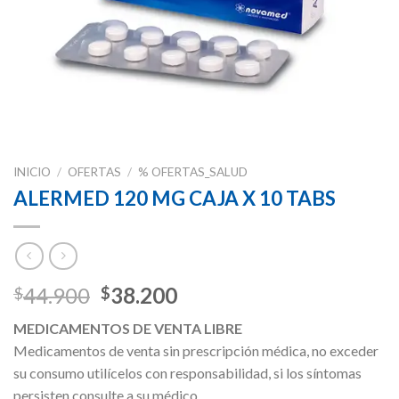
INICIO
/
OFERTAS
/
% OFERTAS_SALUD
ALERMED 120 MG CAJA X 10 TABS
Original
Current
44.900
38.200
$
$
price
price
MEDICAMENTOS DE VENTA LIBRE
was:
is:
Medicamentos de venta sin prescripción médica, no exceder
$44.900.
$38.200.
su consumo utilícelos con responsabilidad, si los síntomas
persisten consulte a su médico.