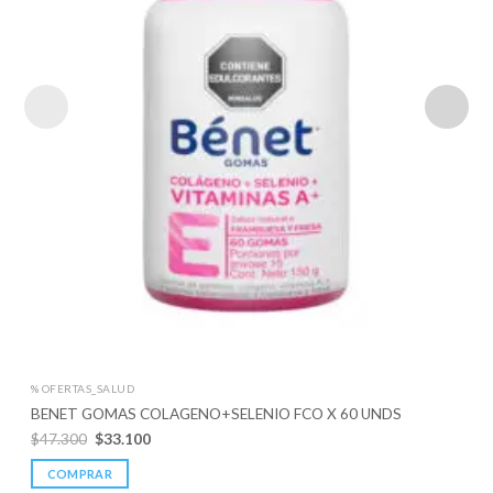
% OFERTAS_SALUD
BENET GOMAS COLAGENO+SELENIO FCO X 60 UNDS
Original
Current
$
47.300
$
33.100
price
price
was:
is:
COMPRAR
$47.300.
$33.100.