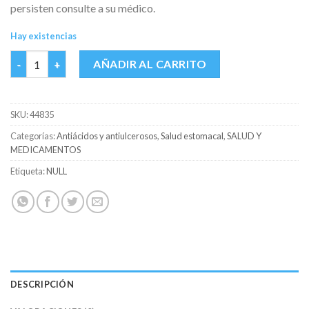
persisten consulte a su médico.
Hay existencias
ALKA-SELTZER PG 16 LLV 20 cantidad
AÑADIR AL CARRITO
SKU:
44835
Categorías:
Antiácidos y antiulcerosos
,
Salud estomacal
,
SALUD Y
MEDICAMENTOS
Etiqueta:
NULL
DESCRIPCIÓN