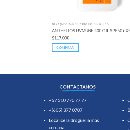
BLOQUEADORES Y BRONCEADORES
ANTHELIOS UVMUNE 400 OIL SPF50+ X
$
117.000
COMPRAR
CONTACTANOS
+57 310 770 77 77
O
+(605) 377 0707
B
Localice la droguería más
C
cercana