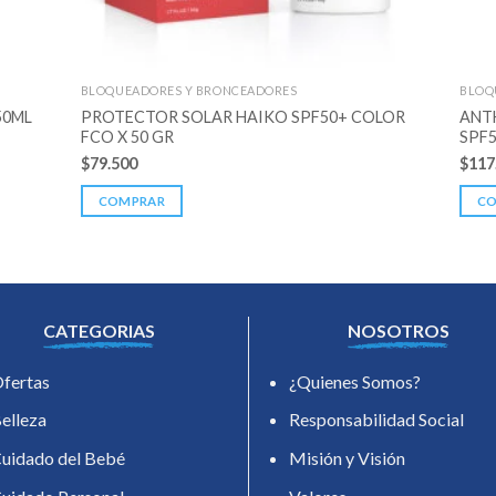
BLOQUEADORES Y BRONCEADORES
BLOQ
PROTECTOR SOLAR HAIKO SPF50+ COLOR
ANT
50ML
FCO X 50 GR
SPF5
$
79.500
$
117
COMPRAR
C
CATEGORIAS
NOSOTROS
fertas
¿Quienes Somos?
elleza
Responsabilidad Social
uidado del Bebé
Misión y Visión