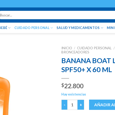
uscar
r:
BEBÉ
CUIDADO PERSONAL
SALUD Y MEDICAMENTOS
MIN
INICIO
/
CUIDADO PERSONAL
/
BRONCEADORES
BANANA BOAT 
SPF50+ X 60 ML
22.800
$
Hay existencias
BANANA BOAT LOCION DRY B/S
AÑADIR A