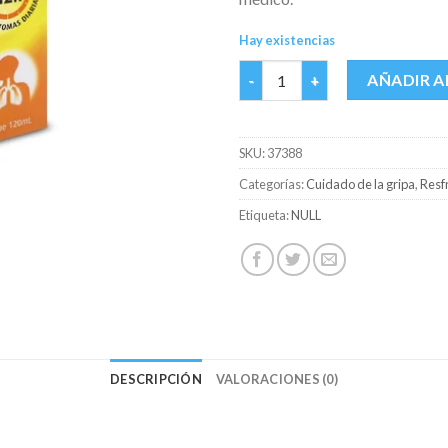
Hay existencias
BISOLVON MAX JBE ADULTO FC
AÑADIR A
SKU:
37388
Categorías:
Cuidado de la gripa
,
Resfr
Etiqueta:
NULL
DESCRIPCIÓN
VALORACIONES (0)