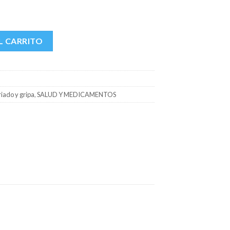
O X 120 ML cantidad
L CARRITO
iado y gripa
,
SALUD Y MEDICAMENTOS