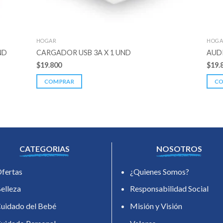
HOGAR
HOGA
ND
CARGADOR USB 3A X 1 UND
AUDI
$
19.800
$
19.
COMPRAR
C
CATEGORIAS
NOSOTROS
fertas
¿Quienes Somos?
elleza
Responsabilidad Social
uidado del Bebé
Misión y Visión