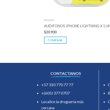
HOGAR
AUDIFONOS IPHONE LIGHTNING X 1 U
$
20.900
COMPRAR
CONTACTANOS
+57 310 770 77 77
O
+(605) 377 0707
B
Localice la droguería más
C
cercana