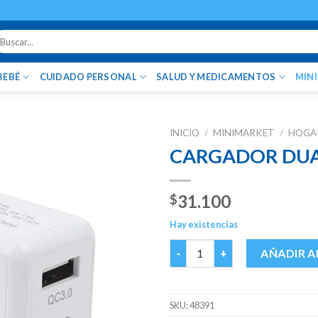
uscar
r:
BEBÉ
CUIDADO PERSONAL
SALUD Y MEDICAMENTOS
MIN
INICIO
/
MINIMARKET
/
HOGA
CARGADOR DUAL
31.100
$
Hay existencias
CARGADOR DUAL USB + TIPO C
AÑADIR A
SKU:
48391