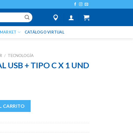
IMARKET
CATÁLOGO VIRTUAL
R
/
TECNOLOGÍA
 USB + TIPO C X 1 UND
 X 1 UND cantidad
L CARRITO