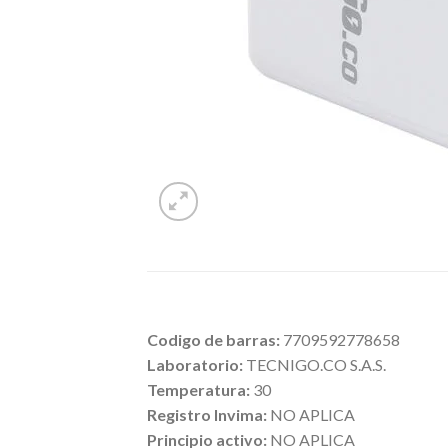
Codigo de barras:
7709592778658
Laboratorio:
TECNIGO.CO S.A.S.
Temperatura:
30
Registro Invima:
NO APLICA
Principio activo:
NO APLICA