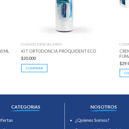
CUIDADO ESPECIALIZADO
CUID
CRE
0 ML
KIT ORTODONCIA PROQUIDENT ECO
FUM
$
20.000
$
29.
COMPRAR
C
CATEGORIAS
NOSOTROS
fertas
¿Quienes Somos?