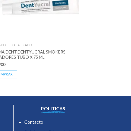
ADO ESPECIALIZADO
CUIDADO ESPECIALIZAD
MA DENT.DENTYUCRAL SMOKERS
ENJUAGUE VITIS CP
ADORES TUBO X 75 ML
ML
900
$
30.200
OMPRAR
COMPRAR
POLITICAS
Contacto