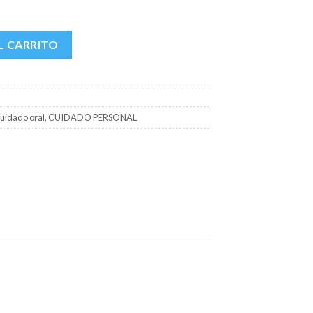
FCO X 180 ML cantidad
L CARRITO
uidado oral
,
CUIDADO PERSONAL