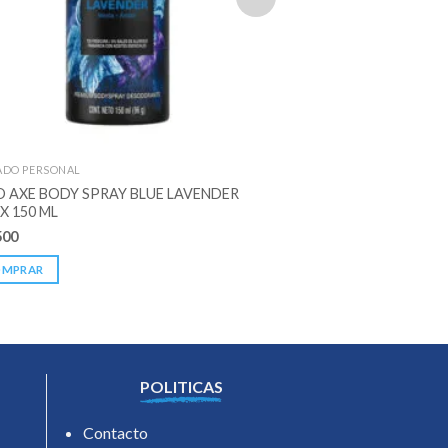
ADO PERSONAL
CUIDADO PERSONAL
O AXE BODY SPRAY BLUE LAVENDER
DESO PILI SPRAY UN
X 150 ML
$
4.600
500
COMPRAR
OMPRAR
POLITICAS
Contacto