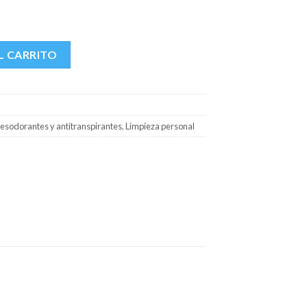
FCO X 152 ML cantidad
L CARRITO
esodorantes y antitranspirantes
,
Limpieza personal