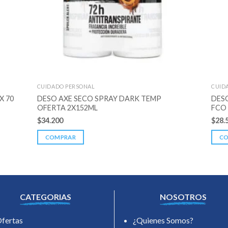
CUIDADO PERSONAL
CUID
X 70
DESO AXE SECO SPRAY DARK TEMP
DES
OFERTA 2X152ML
FCO 
$
34.200
$
28.
COMPRAR
C
CATEGORIAS
NOSOTROS
fertas
¿Quienes Somos?