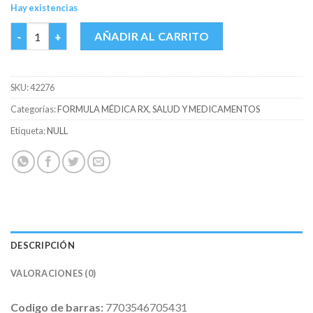
Hay existencias
DISPAX 100/300 MG CAJA X 16 CAPS cantidad
AÑADIR AL CARRITO
SKU:
42276
Categorías:
FORMULA MÉDICA RX
,
SALUD Y MEDICAMENTOS
Etiqueta:
NULL
DESCRIPCIÓN
VALORACIONES (0)
Codigo de barras:
7703546705431