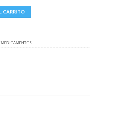
JA X 20 COMP cantidad
L CARRITO
Y MEDICAMENTOS