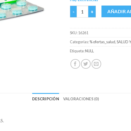
DORIXINA RELAX 125/5 MG CA
AÑADIR A
SKU:
16261
Categorías:
% ofertas_salud
,
SALUD 
Etiqueta:
NULL
DESCRIPCIÓN
VALORACIONES (0)
S.