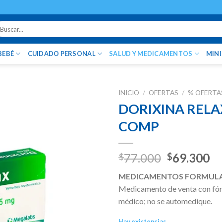
uscar
r:
BEBÉ
CUIDADO PERSONAL
SALUD Y MEDICAMENTOS
MIN
INICIO
/
OFERTAS
/
% OFERTA
DORIXINA RELAX
COMP
Original
Cu
77.000
69.300
$
$
price
pr
MEDICAMENTOS FORMUL
was:
is:
Medicamento de venta con fórm
$77.000.
$6
médico; no se automedique.
Hay existencias