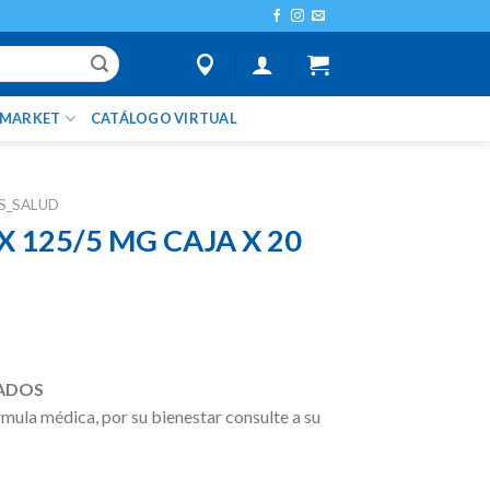
IMARKET
CATÁLOGO VIRTUAL
S_SALUD
 125/5 MG CAJA X 20
rrent
ice
ADOS
ula médica, por su bienestar consulte a su
9.300.