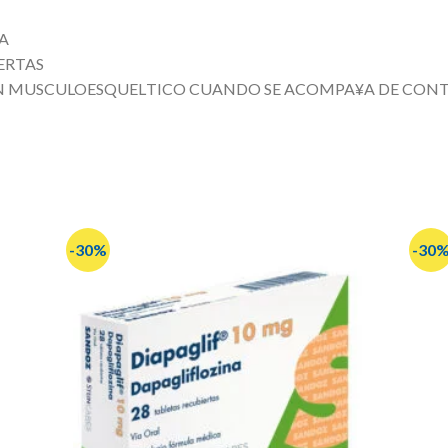
NA
ERTAS
N MUSCULOESQUELTICO CUANDO SE ACOMPA¥A DE CON
-30%
-30