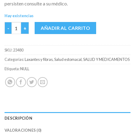
persisten consulte a su médico.
Hay existencias
DULCOLAX P GOTAS FCO X 15 ML cantidad
AÑADIR AL CARRITO
SKU:
23480
Categorías:
Laxantes y fibras
,
Salud estomacal
,
SALUD Y MEDICAMENTOS
Etiqueta:
NULL
DESCRIPCIÓN
VALORACIONES (0)