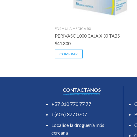
FORMULA MÉDICA RX
PERIVASC 1000 CAJA X 30 TABS
$
41.300
COMPRAR
CONTACTANOS
+57 310 770 77 77
O
+(605) 377 0707
B
Localice la droguería más
C
cercana
C