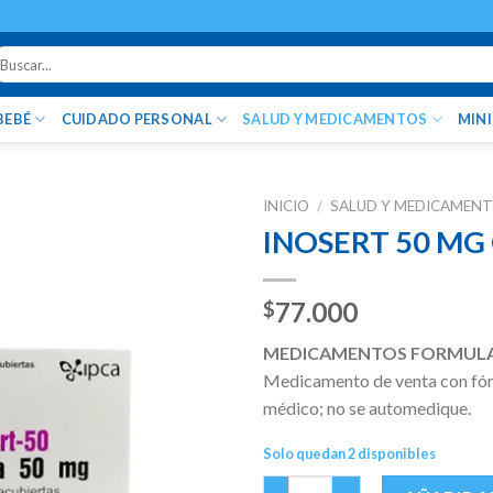
uscar
r:
BEBÉ
CUIDADO PERSONAL
SALUD Y MEDICAMENTOS
MIN
INICIO
/
SALUD Y MEDICAMEN
INOSERT 50 MG 
77.000
$
MEDICAMENTOS FORMUL
Medicamento de venta con fórm
médico; no se automedique.
Solo quedan 2 disponibles
INOSERT 50 MG CAJA X 30 TAB