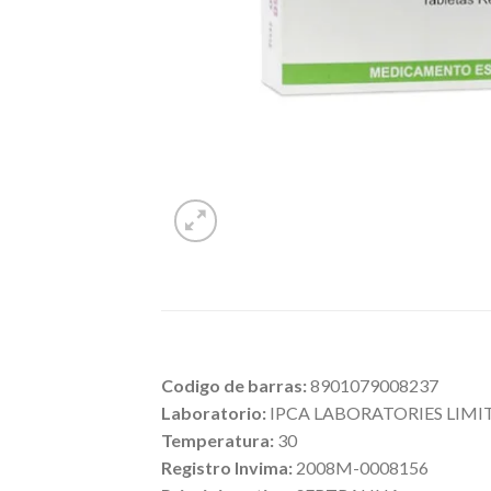
Codigo de barras:
8901079008237
Laboratorio:
IPCA LABORATORIES LIM
Temperatura:
30
Registro Invima:
2008M-0008156