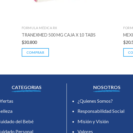
FORMULA MÉDICA RX
FORM
TRANEXMED 500 MG CAJA X 10 TABS
MEXI
$
30.800
$
20.
COMPRAR
C
CATEGORIAS
NOSOTROS
fertas
¿Quienes Somos?
elleza
Responsabilidad Social
uidado del Bebé
Misión y Visión
uidado Personal
Valores