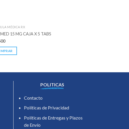
ULA MÉDICA RX
FORMULA MÉDICA RX
MED 15 MG CAJA X 5 TABS
LIDOCAINA SIMPLE 2
500
$
9.100
OMPRAR
COMPRAR
POLITICAS
Contacto
Políticas de Privacidad
Políticas de Entregas y Plazos
de Envío