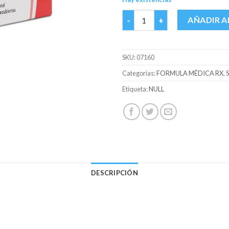
SECNIDAZOL 500 MG GENFAR C
AÑADIR A
SKU:
07160
Categorías:
FORMULA MÉDICA RX
,
Etiqueta:
NULL
DESCRIPCIÓN