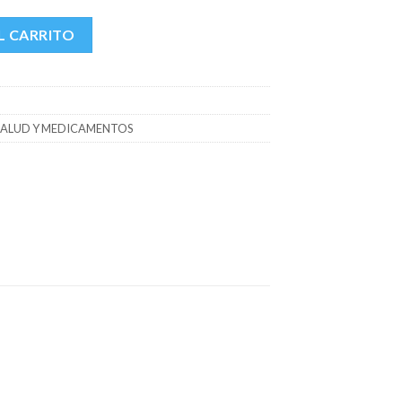
AJA X 4 TABS cantidad
L CARRITO
SALUD Y MEDICAMENTOS