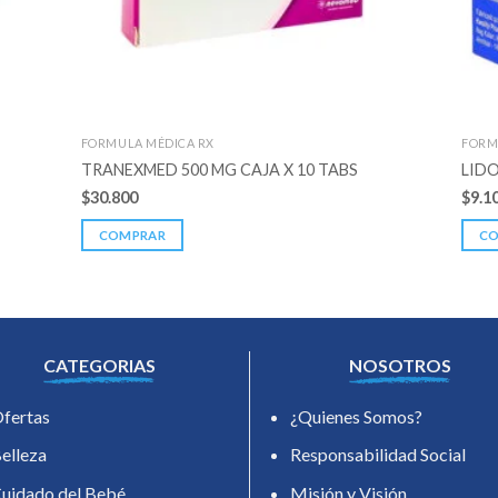
FORMULA MÉDICA RX
FORM
TRANEXMED 500 MG CAJA X 10 TABS
LIDO
$
30.800
$
9.1
COMPRAR
C
CATEGORIAS
NOSOTROS
fertas
¿Quienes Somos?
elleza
Responsabilidad Social
uidado del Bebé
Misión y Visión