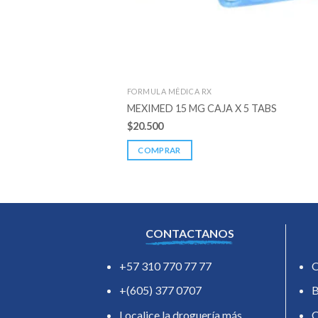
FORMULA MÉDICA RX
MEXIMED 15 MG CAJA X 5 TABS
$
20.500
COMPRAR
CONTACTANOS
+57 310 770 77 77
O
+(605) 377 0707
B
Localice la droguería más
C