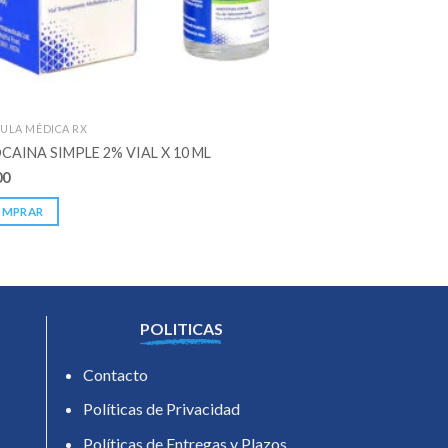
ULA MÉDICA RX
FORMULA MÉDICA RX
CAINA SIMPLE 2% VIAL X 10 ML
BIOGLOTEARS SOL.O
00
$
69.400
OMPRAR
COMPRAR
POLITICAS
Contacto
Políticas de Privacidad
Políticas de Entregas y Plazos