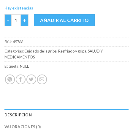
Hay existencias
STODALINE JBE FCO X 200 ML cantidad
AÑADIR AL CARRITO
SKU:
45766
Categorías:
Cuidado de la gripa
,
Resfriado y gripa
,
SALUD Y
MEDICAMENTOS
Etiqueta:
NULL
DESCRIPCIÓN
VALORACIONES (0)