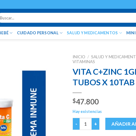
uscar
r:
BEBÉ
CUIDADO PERSONAL
SALUD Y MEDICAMENTOS
MIN
INICIO
/
SALUD Y MEDICAMEN
VITAMINAS
VITA C+ZINC 1G
TUBOS X 10TAB
47.800
$
Hay existencias
VITA C+ZINC 1GR EFERV.NARA
AÑADIR A