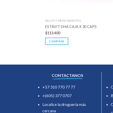
SALUD Y MEDICAMENTOS
ESTAVIT DHA CAJA X 30 CAPS
$
113.400
COMPRAR
CONTACTANOS
+57 310 770 77 77
O
+(605) 377 0707
B
Localice la droguería más
C
cercana