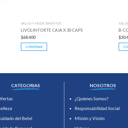
SALUD Y MEDICAMENTOS
SALU
LIVOLIN FORTE CAJA X 30 CAPS
B-CO
$
68.400
$
30.
COMPRAR
C
CATEGORIAS
NOSOTROS
fertas
¿Quienes Somos?
elleza
Responsabilidad Social
uidado del Bebé
Misión y Visión