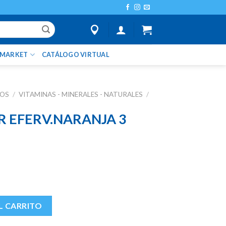
IMARKET
CATÁLOGO VIRTUAL
TOS
/
VITAMINAS - MINERALES - NATURALES
/
R EFERV.NARANJA 3
NJA 3 TUBOS X 10TAB cantidad
L CARRITO